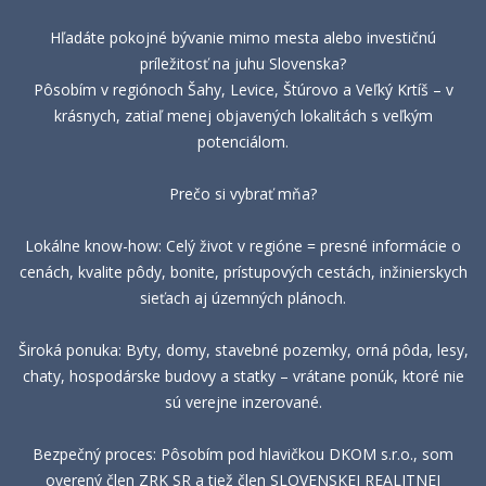
Hľadáte pokojné bývanie mimo mesta alebo investičnú
príležitosť na juhu Slovenska?
Pôsobím v regiónoch Šahy, Levice, Štúrovo a Veľký Krtíš – v
krásnych, zatiaľ menej objavených lokalitách s veľkým
potenciálom.
Prečo si vybrať mňa?
Lokálne know-how: Celý život v regióne = presné informácie o
cenách, kvalite pôdy, bonite, prístupových cestách, inžinierskych
sieťach aj územných plánoch.
Široká ponuka: Byty, domy, stavebné pozemky, orná pôda, lesy,
chaty, hospodárske budovy a statky – vrátane ponúk, ktoré nie
sú verejne inzerované.
Bezpečný proces: Pôsobím pod hlavičkou DKOM s.r.o., som
overený člen ZRK SR a tiež člen SLOVENSKEJ REALITNEJ