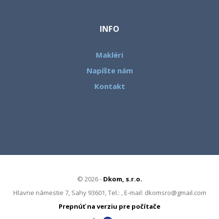
INFO
Makléri
Napíšte nám
Kontakt
© 2026 -
Dkom, s.r.o.
Hlavne námestie 7, Sahy 93601, Tel.: , E-mail: dkomsro@gmail.com
Prepnúť na verziu pre počítače