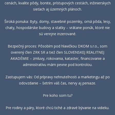
cenách, kvalite pôdy, bonite, prístupových cestách, inžinierskych
sieťach aj územných plánoch.
Široká ponuka: Byty, domy, stavebné pozemky, orná pôda, lesy,
chaty, hospodárske budovy a statky – vrátane ponúk, ktoré nie
sú verejne inzerované.
Bezpečný proces: Pôsobím pod hlavičkou DKOM s.r.o., som
overený člen ZRK SR a tiež člen SLOVENSKEJ REALITNEJ
AKADÉMIE – zmluvy, rokovania, kataster, financovanie a
administratívu mám pevne pod kontrolou.
Zastupujem vás: Od prípravy nehnuteľnosti a marketingu až po
odovzdanie – šetrím váš čas, nervy aj peniaze.
Pre koho som tu?
Pre rodiny a páry, ktoré chcú tiché a zdravé bývanie na vidieku.