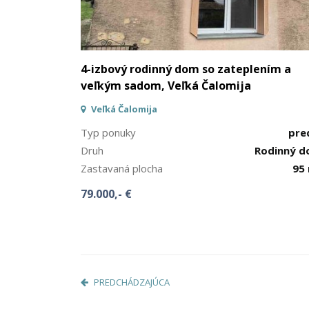
4-izbový rodinný dom so zateplením a
veľkým sadom, Veľká Čalomija
Veľká Čalomija
Typ ponuky
pre
Druh
Rodinný 
Zastavaná plocha
95
79.000,- €
PREDCHÁDZAJÚCA