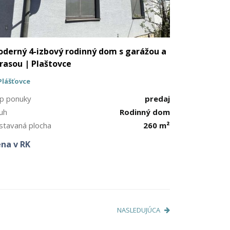
derný 4-izbový rodinný dom s garážou a
rasou | Plaštovce
Plášťovce
p ponuky
predaj
uh
Rodinný dom
stavaná plocha
260 m²
na v RK
NASLEDUJÚCA