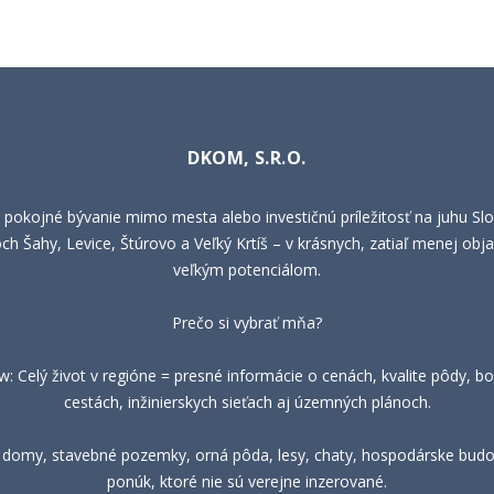
DKOM, S.R.O.
 pokojné bývanie mimo mesta alebo investičnú príležitosť na juhu Sl
h Šahy, Levice, Štúrovo a Veľký Krtíš – v krásnych, zatiaľ menej obja
veľkým potenciálom.
Prečo si vybrať mňa?
 Celý život v regióne = presné informácie o cenách, kvalite pôdy, bo
cestách, inžinierskych sieťach aj územných plánoch.
, domy, stavebné pozemky, orná pôda, lesy, chaty, hospodárske budov
ponúk, ktoré nie sú verejne inzerované.