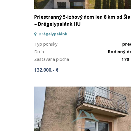
Priestranný 5-izbový dom len 8 km od Šia
– Drégelypalánk HU
Drégelypalánk
Typ ponuky
pre
Druh
Rodinný 
Zastavaná plocha
170
132.000,- €