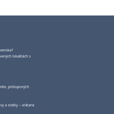
ovenska?
vených lokalitách s
nite, prístupových
y a statky – vrátane