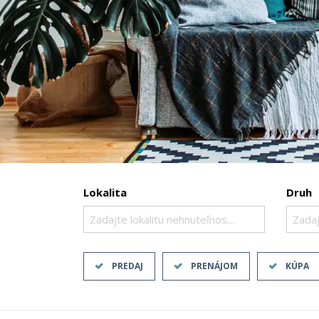
Lokalita
Druh
Zadajte lokalitu nehnuteľnosti ..
Zadaj
PREDAJ
PRENÁJOM
KÚPA