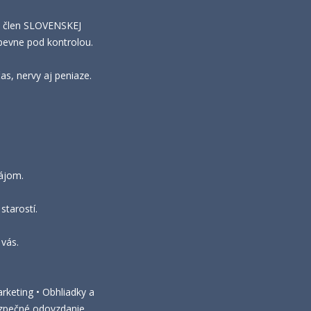
ž člen SLOVENSKEJ
pevne pod kontrolou.
s, nervy aj peniaze.
nájom.
starostí.
vás.
rketing • Obhliadky a
Bezpečné odovzdanie