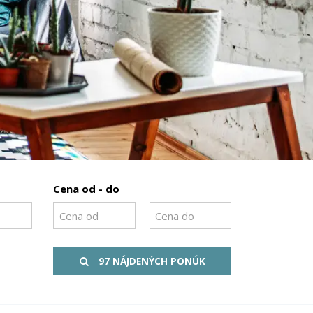
Cena od - do
97 NÁJDENÝCH PONÚK