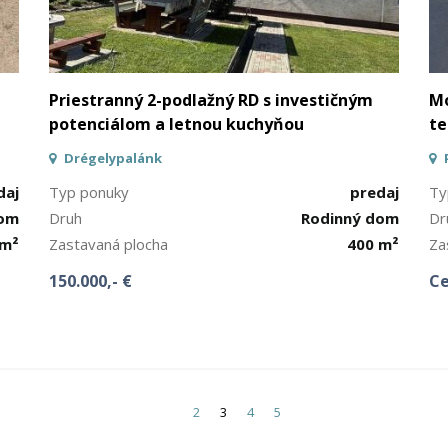
Priestranný 2-podlažný RD s investičným
Mo
potenciálom a letnou kuchyňou
te
Drégelypalánk
daj
Typ ponuky
predaj
Ty
dom
Druh
Rodinný dom
Dr
 m²
Zastavaná plocha
400 m²
Za
150.000,- €
Ce
2
3
4
5