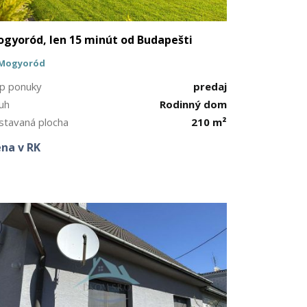
gyoród, len 15 minút od Budapešti
Mogyoród
p ponuky
predaj
uh
Rodinný dom
stavaná plocha
210 m²
na v RK