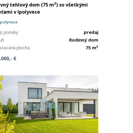
vný tehlový dom (75 m²) so všetkými
eťami v Ipolyvece
Ipolyvece
p ponuky
predaj
uh
Rodinný dom
stavaná plocha
75 m²
.000,- €