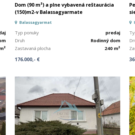
Dom (90 m²) a plne vybavená reštaurácia
Pe
(150)m2-v Balassagyarmate
si
Balassagyarmat
daj
Typ ponuky
predaj
Ty
dom
Druh
Rodinný dom
Dr
 m²
Zastavaná plocha
240 m²
Za
176.000,- €
36