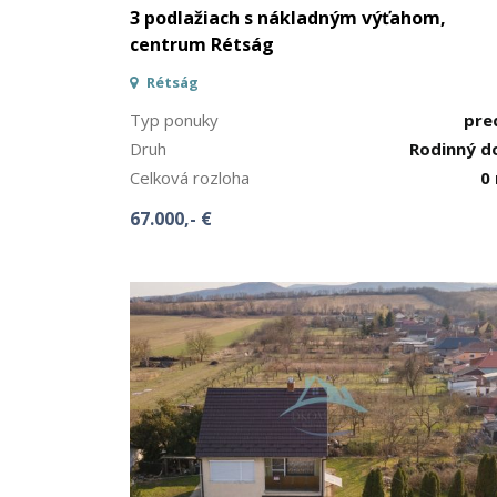
3 podlažiach s nákladným výťahom,
centrum Rétság
Rétság
Typ ponuky
pre
Druh
Rodinný 
Celková rozloha
0
67.000,- €