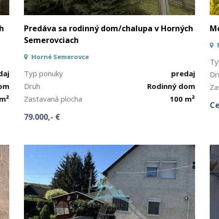
h
Predáva sa rodinný dom/chalupa v Horných
Mo
Semerovciach
Horné Semerovce
Ty
daj
Typ ponuky
predaj
Dr
dom
Druh
Rodinný dom
Za
 m²
Zastavaná plocha
100 m²
Ce
79.000,- €