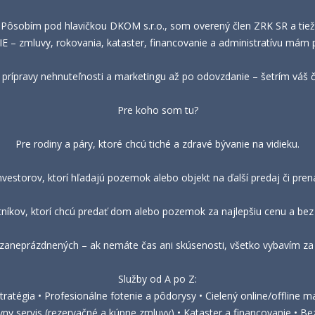
 Pôsobím pod hlavičkou DKOM s.r.o., som overený člen ZRK SR a tie
– zmluvy, rokovania, kataster, financovanie a administratívu mám 
prípravy nehnuteľnosti a marketingu až po odovzdanie – šetrím váš ča
Pre koho som tu?
Pre rodiny a páry, ktoré chcú tiché a zdravé bývanie na vidieku.
nvestorov, ktorí hľadajú pozemok alebo objekt na ďalší predaj či pre
tníkov, ktorí chcú predať dom alebo pozemok za najlepšiu cenu a bez 
 zaneprázdnených – ak nemáte čas ani skúsenosti, všetko vybavím za 
Služby od A po Z:
ratégia • Profesionálne fotenie a pôdorysy • Cielený online/offline ma
vny servis (rezervačné a kúpne zmluvy) • Kataster a financovanie • 