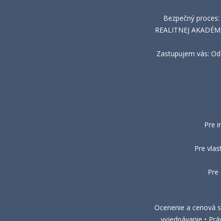
Bezpečný proces:
REALITNEJ AKADÉMIE 
Zastupujem vás: Od 
Pre i
Pre vlas
Pre
Ocenenie a cenová st
vyjednávanie • Prá