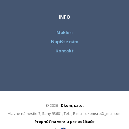
INFO
Makléri
Napíšte nám
Kontakt
© 2026 -
Dkom, s.r.o.
Hlavne námestie 7, Sahy 93601, Tel.: , E-mail: dkomsro@gmail.com
Prepnúť na verziu pre počítače