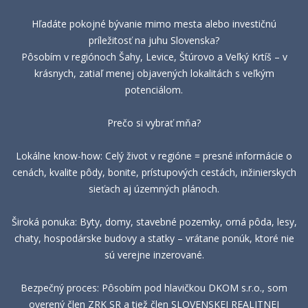
Hľadáte pokojné bývanie mimo mesta alebo investičnú
príležitosť na juhu Slovenska?
Pôsobím v regiónoch Šahy, Levice, Štúrovo a Veľký Krtíš – v
krásnych, zatiaľ menej objavených lokalitách s veľkým
potenciálom.
Prečo si vybrať mňa?
Lokálne know-how: Celý život v regióne = presné informácie o
cenách, kvalite pôdy, bonite, prístupových cestách, inžinierskych
sieťach aj územných plánoch.
Široká ponuka: Byty, domy, stavebné pozemky, orná pôda, lesy,
chaty, hospodárske budovy a statky – vrátane ponúk, ktoré nie
sú verejne inzerované.
Bezpečný proces: Pôsobím pod hlavičkou DKOM s.r.o., som
overený člen ZRK SR a tiež člen SLOVENSKEJ REALITNEJ