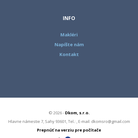
INFO
Makléri
Napíšte nám
Kontakt
© 2026 -
Dkom, s.r.o.
Hlavne námestie 7, Sahy 93601, Tel.: , E-mail: dkomsro@gmail.com
Prepnúť na verziu pre počítače