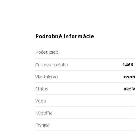
Podrobné informácie
Počet izieb
Celková rozloha
1466
Vlastníctvo
oso
Status
aktí
Voda
Kúpeľňa
Pivnica