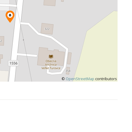
©
OpenStreetMap
contributors