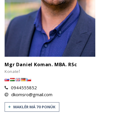
Mgr Daniel Koman. MBA. RSc
Konateľ
0944555852
dkomsro@gmail.com
MAKLÉR MÁ 70 PONÚK