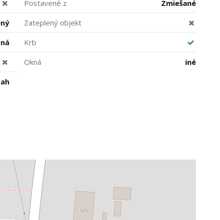
Postavené z
Zmiešané
ený
Zateplený objekt
ná
Krb
Okná
iné
vah