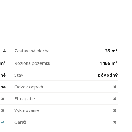
4
Zastavaná plocha
35 m²
 m²
Rozloha pozemku
1466 m²
bné
Stav
pôvodný
vne
Odvoz odpadu
El. napätie
Vykurovanie
Garáž