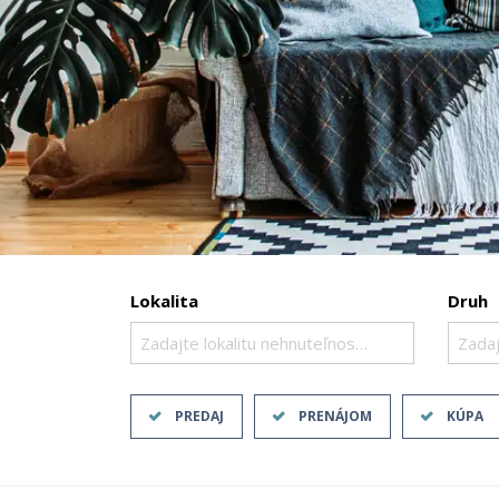
Lokalita
Druh
Zadajte lokalitu nehnuteľnosti ..
Zadaj
PREDAJ
PRENÁJOM
KÚPA