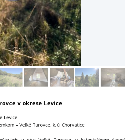
urovce v okrese Levice
se Levice
emkom – Veľké Turovce, k. ú. Chorvatice
štrukciu v obci Veľké Turovce, v katastrálnom území