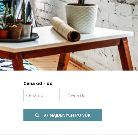
Cena od - do
97 NÁJDENÝCH PONÚK