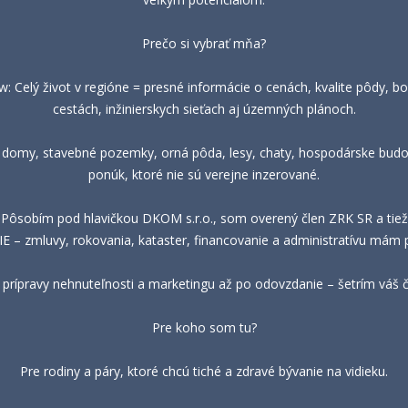
Prečo si vybrať mňa?
 Celý život v regióne = presné informácie o cenách, kvalite pôdy, bo
cestách, inžinierskych sieťach aj územných plánoch.
, domy, stavebné pozemky, orná pôda, lesy, chaty, hospodárske budov
ponúk, ktoré nie sú verejne inzerované.
 Pôsobím pod hlavičkou DKOM s.r.o., som overený člen ZRK SR a tie
– zmluvy, rokovania, kataster, financovanie a administratívu mám 
prípravy nehnuteľnosti a marketingu až po odovzdanie – šetrím váš ča
Pre koho som tu?
Pre rodiny a páry, ktoré chcú tiché a zdravé bývanie na vidieku.