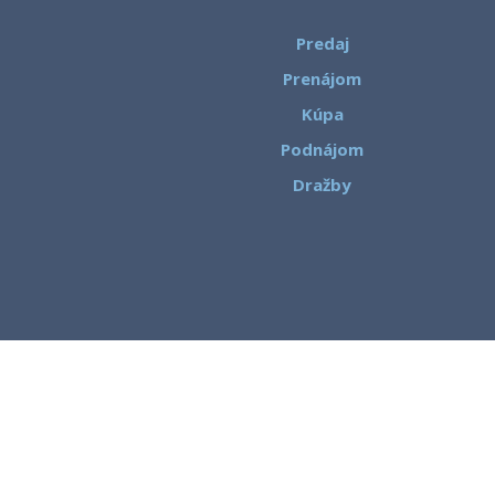
Predaj
Prenájom
Kúpa
Podnájom
Dražby