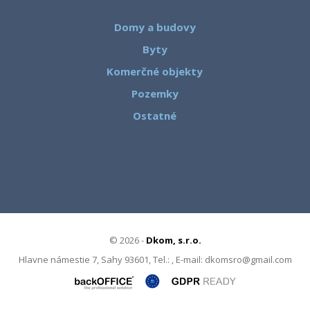
Domy a budovy
Byty
Komerčné objekty
Pozemky
Ostatné
© 2026 -
Dkom, s.r.o.
Hlavne námestie 7, Sahy 93601, Tel.: , E-mail: dkomsro@gmail.com