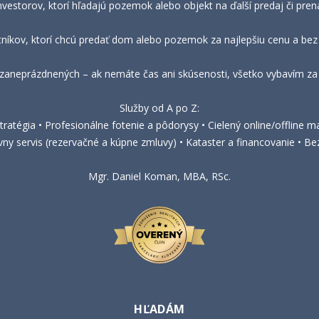
nvestorov, ktorí hľadajú pozemok alebo objekt na ďalší predaj či pre
tníkov, ktorí chcú predať dom alebo pozemok za najlepšiu cenu a bez 
 zaneprázdnených – ak nemáte čas ani skúsenosti, všetko vybavím za 
Služby od A po Z:
ratégia • Profesionálne fotenie a pôdorysy • Cielený online/offline ma
vny servis (rezervačné a kúpne zmluvy) • Kataster a financovanie • 
Mgr. Daniel Koman, MBA, RSc.
HĽADÁM