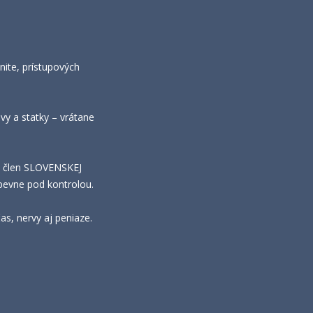
nite, prístupových
y a statky – vrátane
ž člen SLOVENSKEJ
pevne pod kontrolou.
s, nervy aj peniaze.