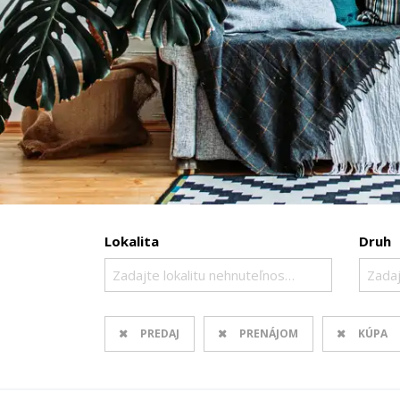
Lokalita
Druh
Zadajte lokalitu nehnuteľnosti ..
Zadaj
PREDAJ
PRENÁJOM
KÚPA