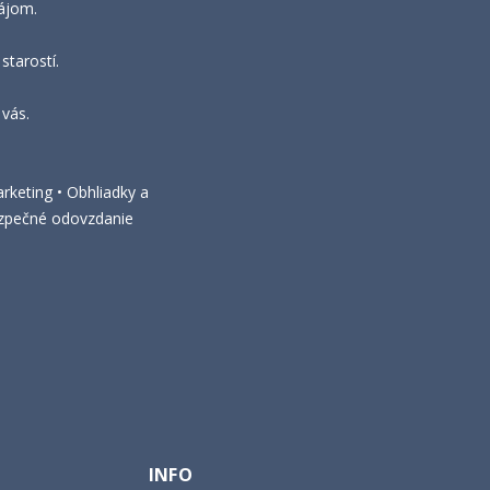
nájom.
starostí.
vás.
rketing • Obhliadky a
Bezpečné odovzdanie
INFO