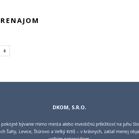
PRENAJOM
DKOM, S.R.O.
 pokojné bývanie mimo mesta alebo investičnú príležitosť na juhu Sl
h Šahy, Levice, Štúrovo a Veľký Krtíš – v krásnych, zatiaľ menej obja
veľkým potenciálom.