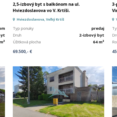
2,5-izbový byt s balkónom na ul.
3-
Hviezdoslavova vo V. Krtíši.
Vi
Hviezdoslavova, Veľký Krtíš
jom
Typ ponuky
predaj
Ty
byt
Druh
2-izbový byt
Dr
 m²
Úžitková plocha
64 m²
Ro
69.500,- €
45