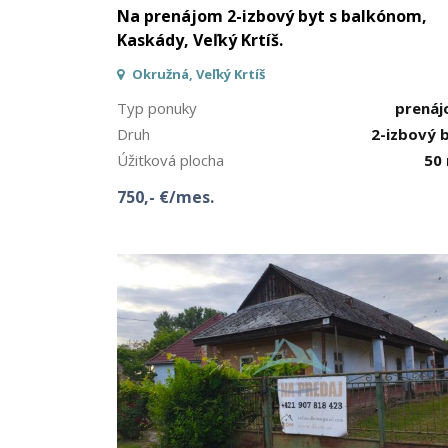
Na prenájom 2-izbový byt s balkónom,
Kaskády, Veľký Krtíš.
Okružná, Veľký Krtíš
Typ ponuky
prená
Druh
2-izbový 
Úžitková plocha
50
750,- €/mes.