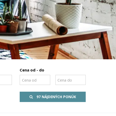
Cena od - do
97 NÁJDENÝCH PONÚK