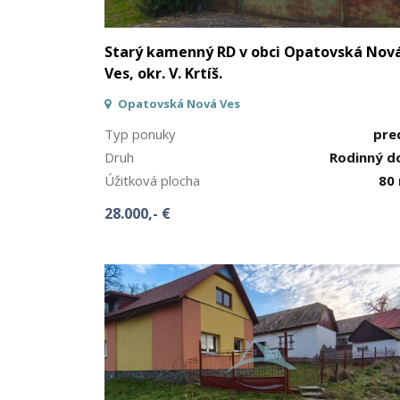
Starý kamenný RD v obci Opatovská Nov
Ves, okr. V. Krtíš.
Opatovská Nová Ves
Typ ponuky
pre
Druh
Rodinný 
Úžitková plocha
80
28.000,- €