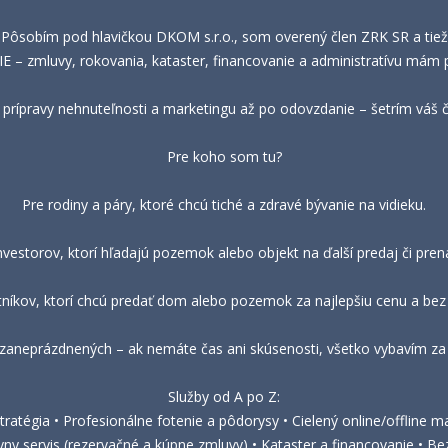
 Pôsobím pod hlavičkou DKOM s.r.o., som overený člen ZRK SR a tie
– zmluvy, rokovania, kataster, financovanie a administratívu mám 
prípravy nehnuteľnosti a marketingu až po odovzdanie – šetrím váš ča
Pre koho som tu?
Pre rodiny a páry, ktoré chcú tiché a zdravé bývanie na vidieku.
nvestorov, ktorí hľadajú pozemok alebo objekt na ďalší predaj či pre
tníkov, ktorí chcú predať dom alebo pozemok za najlepšiu cenu a bez 
 zaneprázdnených – ak nemáte čas ani skúsenosti, všetko vybavím za 
Služby od A po Z:
ratégia • Profesionálne fotenie a pôdorysy • Cielený online/offline ma
vny servis (rezervačné a kúpne zmluvy) • Kataster a financovanie • 