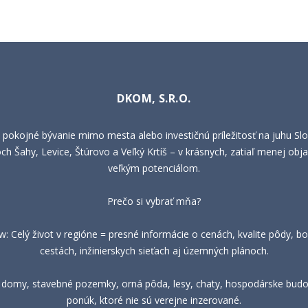
DKOM, S.R.O.
 pokojné bývanie mimo mesta alebo investičnú príležitosť na juhu Sl
h Šahy, Levice, Štúrovo a Veľký Krtíš – v krásnych, zatiaľ menej obja
veľkým potenciálom.
Prečo si vybrať mňa?
 Celý život v regióne = presné informácie o cenách, kvalite pôdy, bo
cestách, inžinierskych sieťach aj územných plánoch.
, domy, stavebné pozemky, orná pôda, lesy, chaty, hospodárske budov
ponúk, ktoré nie sú verejne inzerované.