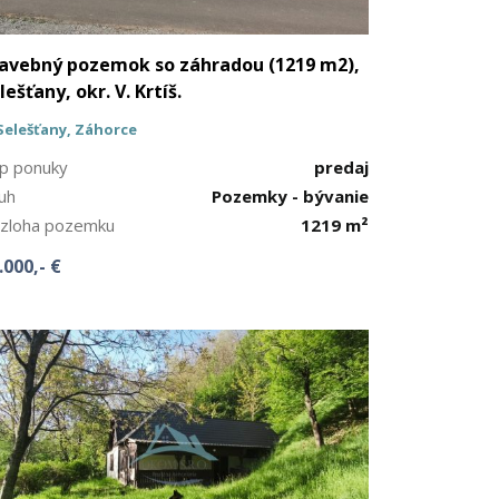
avebný pozemok so záhradou (1219 m2),
lešťany, okr. V. Krtíš.
Selešťany, Záhorce
p ponuky
predaj
uh
Pozemky - bývanie
zloha pozemku
1219 m²
.000,- €