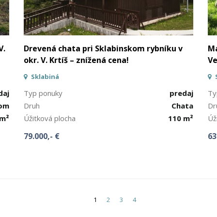
V.
Drevená chata pri Sklabinskom rybníku v
Ma
okr. V. Krtíš – znížená cena!
Ve
Sklabiná
daj
Typ ponuky
predaj
Ty
dom
Druh
Chata
Dr
 m²
Úžitková plocha
110 m²
Úž
79.000,- €
63
1
2
3
4