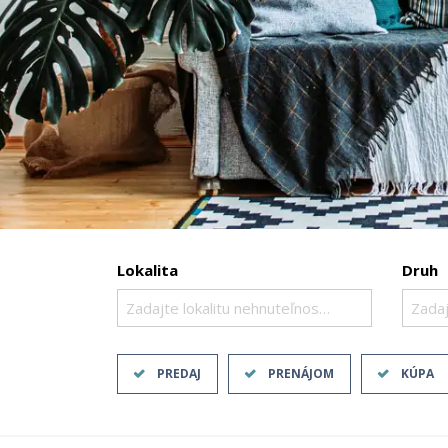
Lokalita
Druh
Zadajte lokalitu nehnuteľnosti ..
Zadaj
PREDAJ
PRENÁJOM
KÚPA