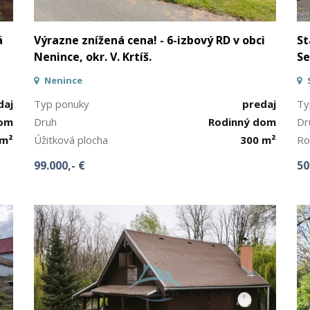
á
Výrazne znížená cena! - 6-izbový RD v obci
St
Nenince, okr. V. Krtíš.
Se
Nenince
daj
Typ ponuky
predaj
Ty
dom
Druh
Rodinný dom
Dr
 m²
Úžitková plocha
300 m²
Ro
99.000,- €
50