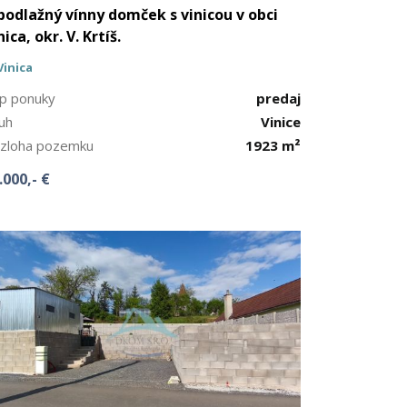
podlažný vínny domček s vinicou v obci
nica, okr. V. Krtíš.
Vinica
p ponuky
predaj
uh
Vinice
zloha pozemku
1923 m²
.000,- €