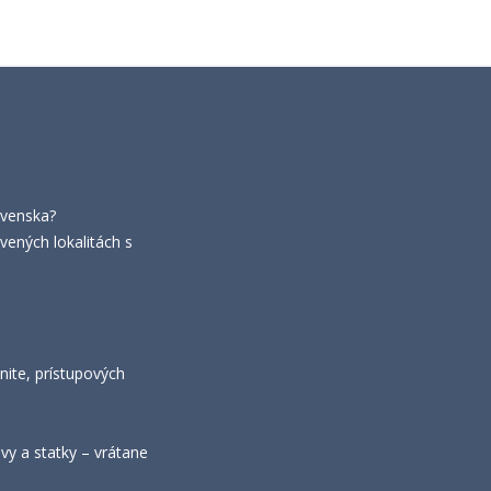
ovenska?
vených lokalitách s
nite, prístupových
y a statky – vrátane