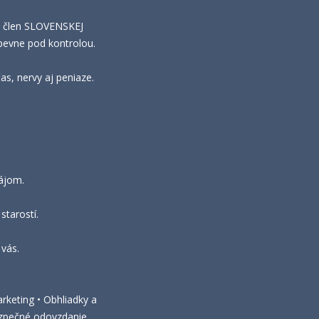
ž člen SLOVENSKEJ
pevne pod kontrolou.
s, nervy aj peniaze.
nájom.
starostí.
vás.
rketing • Obhliadky a
Bezpečné odovzdanie