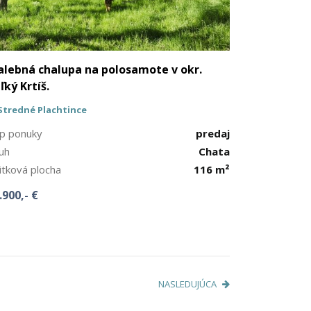
lebná chalupa na polosamote v okr.
ľký Krtíš.
Stredné Plachtince
p ponuky
predaj
uh
Chata
itková plocha
116 m²
.900,- €
NASLEDUJÚCA