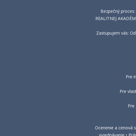
Bezpečný proces:
REALITNEJ AKADÉMIE 
Zastupujem vás: Od 
Pre i
Pre vlas
Pre
Ocenenie a cenová st
vyjednávanie • Prá