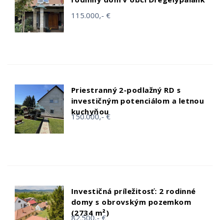
115.000,- €
Priestranný 2-podlažný RD s
investičným potenciálom a letnou
kuchyňou
150.000,- €
Investičná príležitosť: 2 rodinné
domy s obrovským pozemkom
(2734 m²)
82.500,- €