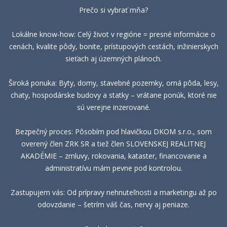
Prečo si vybrať mňa?
Lokálne know-how: Celý život v regióne = presné informácie o
cenách, kvalite pôdy, bonite, prístupových cestách, inžinierskych
sieťach aj územných plánoch.
Široká ponuka: Byty, domy, stavebné pozemky, orná pôda, lesy,
chaty, hospodárske budovy a statky – vrátane ponúk, ktoré nie
sú verejne inzerované.
Bezpečný proces: Pôsobím pod hlavičkou DKOM s.r.o., som
overený člen ZRK SR a tiež člen SLOVENSKEJ REALITNEJ
AKADÉMIE – zmluvy, rokovania, kataster, financovanie a
administratívu mám pevne pod kontrolou.
Zastupujem vás: Od prípravy nehnuteľnosti a marketingu až po
odovzdanie – šetrím váš čas, nervy aj peniaze.