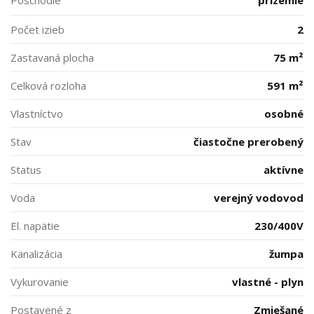
Poschodie
prízemie
Počet izieb
2
Zastavaná plocha
75 m²
Celková rozloha
591 m²
Vlastníctvo
osobné
Stav
čiastočne prerobený
Status
aktívne
Voda
verejný vodovod
El. napätie
230/400V
Kanalizácia
žumpa
Vykurovanie
vlastné - plyn
Postavené z
Zmiešané