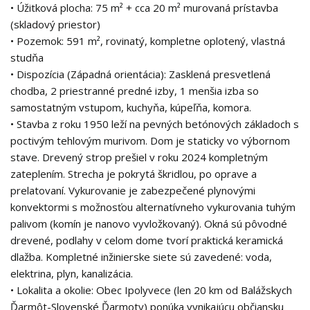
• Úžitková plocha: 75 m² + cca 20 m² murovaná prístavba
(skladový priestor)
• Pozemok: 591 m², rovinatý, kompletne oplotený, vlastná
studňa
• Dispozícia (Západná orientácia): Zasklená presvetlená
chodba, 2 priestranné predné izby, 1 menšia izba so
samostatným vstupom, kuchyňa, kúpeľňa, komora.
• Stavba z roku 1950 leží na pevných betónových základoch s
poctivým tehlovým murivom. Dom je staticky vo výbornom
stave. Drevený strop prešiel v roku 2024 kompletným
zateplením. Strecha je pokrytá škridlou, po oprave a
prelatovaní. Vykurovanie je zabezpečené plynovými
konvektormi s možnosťou alternatívneho vykurovania tuhým
palivom (komín je nanovo vyvložkovaný). Okná sú pôvodné
drevené, podlahy v celom dome tvorí praktická keramická
dlažba. Kompletné inžinierske siete sú zavedené: voda,
elektrina, plyn, kanalizácia.
• Lokalita a okolie: Obec Ipolyvece (len 20 km od Balážskych
Ďarmôt-Slovenské Ďarmoty) ponúka vynikajúcu občiansku