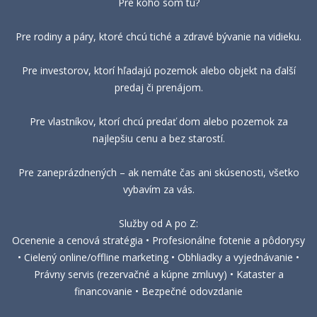
Pre koho som tu?
Pre rodiny a páry, ktoré chcú tiché a zdravé bývanie na vidieku.
Pre investorov, ktorí hľadajú pozemok alebo objekt na ďalší
predaj či prenájom.
Pre vlastníkov, ktorí chcú predať dom alebo pozemok za
najlepšiu cenu a bez starostí.
Pre zaneprázdnených – ak nemáte čas ani skúsenosti, všetko
vybavím za vás.
Služby od A po Z:
Ocenenie a cenová stratégia • Profesionálne fotenie a pôdorysy
• Cielený online/offline marketing • Obhliadky a vyjednávanie •
Právny servis (rezervačné a kúpne zmluvy) • Kataster a
financovanie • Bezpečné odovzdanie