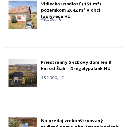
Vidiecka usadlosť (151 m²)
pozemkom 2642 m² v obci
Ipolyvece HU
49.500,- €
Priestranný 5-izbový dom len 8
km od Šiah – Drégelypalánk HU
132.000,- €
Na predaj zrekonštruovaný
rodinný dom v obci Dregelypalank