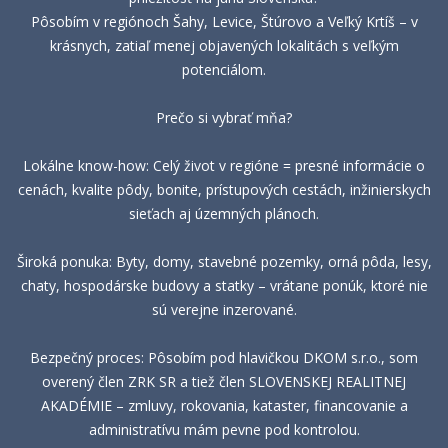
Pôsobím v regiónoch Šahy, Levice, Štúrovo a Veľký Krtíš – v
krásnych, zatiaľ menej objavených lokalitách s veľkým
potenciálom.
Prečo si vybrať mňa?
Lokálne know-how: Celý život v regióne = presné informácie o
cenách, kvalite pôdy, bonite, prístupových cestách, inžinierskych
sieťach aj územných plánoch.
Široká ponuka: Byty, domy, stavebné pozemky, orná pôda, lesy,
chaty, hospodárske budovy a statky – vrátane ponúk, ktoré nie
sú verejne inzerované.
Bezpečný proces: Pôsobím pod hlavičkou DKOM s.r.o., som
overený člen ZRK SR a tiež člen SLOVENSKEJ REALITNEJ
AKADÉMIE – zmluvy, rokovania, kataster, financovanie a
administratívu mám pevne pod kontrolou.