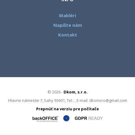
Makléri
Napíšte nám
Kontakt
© 2026 -
Dkom, s.r.o.
Hlavne námestie 7, Sahy 93601, Tel.: , E-mail: dkomsro@gmail.com
Prepnúť na verziu pre počítače