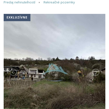
Predaj nehnuteľností
Rekreačné pozemky
EXKLUZÍVNE