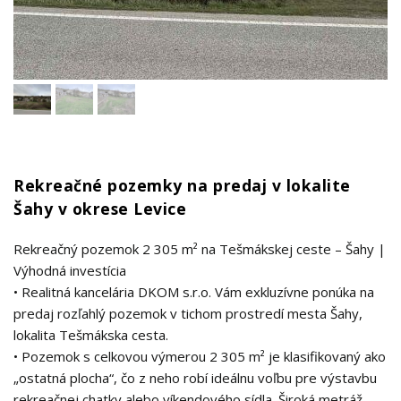
Rekreačné pozemky na predaj v lokalite
Šahy v okrese Levice
Rekreačný pozemok 2 305 m² na Tešmákskej ceste – Šahy |
Výhodná investícia
• Realitná kancelária DKOM s.r.o. Vám exkluzívne ponúka na
predaj rozľahlý pozemok v tichom prostredí mesta Šahy,
lokalita Tešmákska cesta.
• Pozemok s celkovou výmerou 2 305 m² je klasifikovaný ako
„ostatná plocha“, čo z neho robí ideálnu voľbu pre výstavbu
rekreačnej chatky alebo víkendového sídla. Široká metráž