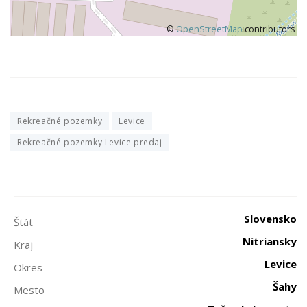
©
OpenStreetMap
contributors
Rekreačné pozemky
Levice
Rekreačné pozemky Levice predaj
Slovensko
Štát
Nitriansky
Kraj
Levice
Okres
Šahy
Mesto