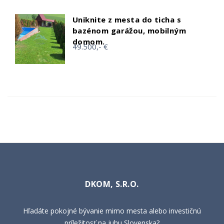
Uniknite z mesta do ticha s
bazénom garážou, mobilným
domom.
49.500,- €
DKOM, S.R.O.
Hľadáte pokojné bývanie mimo mesta alebo investičnú
príležitosť na juhu Slovenska?