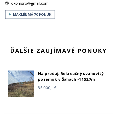
dkomsro@gmail.com
MAKLÉR MÁ 70 PONÚK
ĎALŠIE ZAUJÍMAVÉ PONUKY
Na predaj: Rekreačný svahovitý
pozemok v Šahách -11527m
35.000,- €