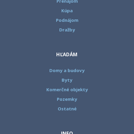
Prenájom
Kúpa
Podnájom
Dražby
HĽADÁM
Domy a budovy
Byty
Komerčné objekty
Pozemky
Ostatné
INFO