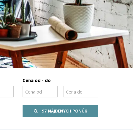
Cena od - do
97 NÁJDENÝCH PONÚK