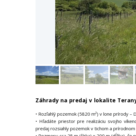
Záhrady na predaj v lokalite Teran
• Rozľahlý pozemok (5820 m²) v lone prírody – D
• Hľadáte priestor pre realizáciu svojho vík
predaj rozsiahly pozemok v tichom a prírodnom
• Rozmery: cca 28 m (šírka) x 200 m (dĺžka), čo 