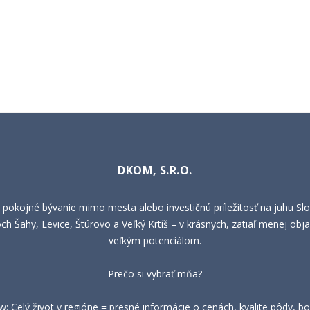
DKOM, S.R.O.
 pokojné bývanie mimo mesta alebo investičnú príležitosť na juhu Sl
h Šahy, Levice, Štúrovo a Veľký Krtíš – v krásnych, zatiaľ menej obja
veľkým potenciálom.
Prečo si vybrať mňa?
 Celý život v regióne = presné informácie o cenách, kvalite pôdy, bo