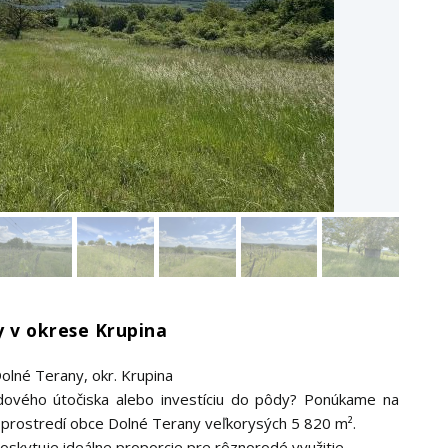
y v okrese Krupina
olné Terany, okr. Krupina
endového útočiska alebo investíciu do pôdy? Ponúkame na
 prostredí obce Dolné Terany veľkorysých 5 820 m².
poskytuje ideálne proporcie pre rôznorodé využitie.