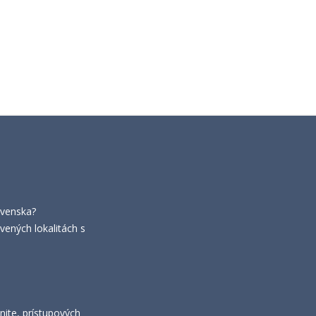
ovenska?
vených lokalitách s
nite, prístupových