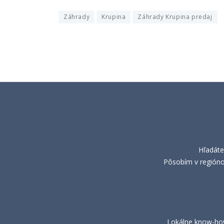
Záhrady
Krupina
Záhrady Krupina predaj
Hľadáte
Pôsobím v regiónoc
Lokálne know-how: