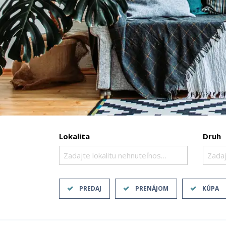
Lokalita
Druh
Zadajte lokalitu nehnuteľnosti ..
Zadaj
PREDAJ
PRENÁJOM
KÚPA