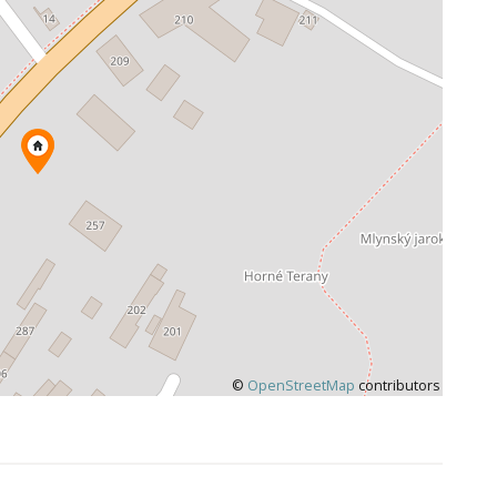
©
OpenStreetMap
contributors