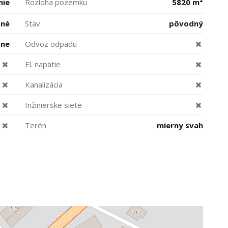
mie
Rozloha pozemku
5820 m²
bné
Stav
pôvodný
vne
Odvoz odpadu
El. napätie
Kanalizácia
Inžinierske siete
Terén
mierny svah