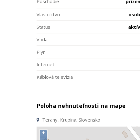
Poschodie
príze
Vlastníctvo
oso
Status
aktí
Voda
Plyn
Internet
Káblová televízia
Poloha nehnuteľnosti na mape
Terany, Krupina, Slovensko
+