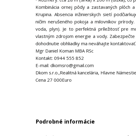
Kombinácia ornej pôdy a zastavaných plôch a
Krupina. Absencia inžinierskych sietí podčiarku
ničím nerušeného pokoja a milovníkov prírody.
voda, plyn). Je to perfektná príležitosť pre m
vlastným zdrojom energie a vody. Zabezpečte si
dohodnutie obhliadky ma neváhajte kontaktovať.
Mgr Daniel Koman MBA RSc
Kontakt: 0944 555 852
E-mail: dkomsro@gmail.com
Dkom s.r.o.,Realitná kancelária, Hlavne Námesti
Cena 27 000Euro
Podrobné informácie