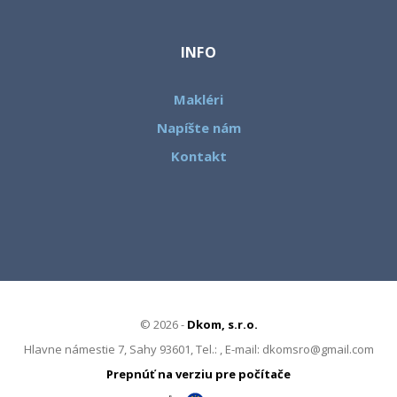
INFO
Makléri
Napíšte nám
Kontakt
© 2026 -
Dkom, s.r.o.
Hlavne námestie 7, Sahy 93601, Tel.: , E-mail: dkomsro@gmail.com
Prepnúť na verziu pre počítače