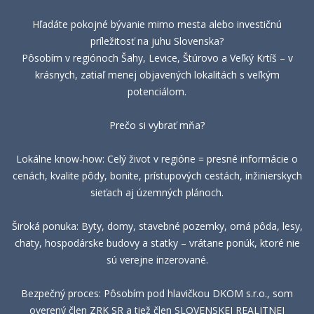
Hľadáte pokojné bývanie mimo mesta alebo investičnú
príležitosť na juhu Slovenska?
Pôsobím v regiónoch Šahy, Levice, Štúrovo a Veľký Krtíš – v
krásnych, zatiaľ menej objavených lokalitách s veľkým
potenciálom.
Prečo si vybrať mňa?
Lokálne know-how: Celý život v regióne = presné informácie o
cenách, kvalite pôdy, bonite, prístupových cestách, inžinierskych
sieťach aj územných plánoch.
Široká ponuka: Byty, domy, stavebné pozemky, orná pôda, lesy,
chaty, hospodárske budovy a statky – vrátane ponúk, ktoré nie
sú verejne inzerované.
Bezpečný proces: Pôsobím pod hlavičkou DKOM s.r.o., som
overený člen ZRK SR a tiež člen SLOVENSKEJ REALITNEJ