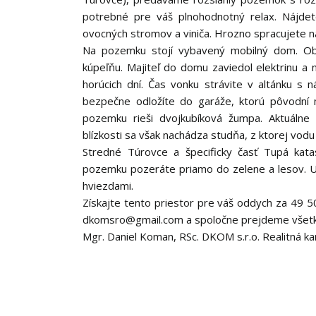
potrebné pre váš plnohodnotný relax. Nájdet
ovocných stromov a viniča. Hrozno spracujete na
Na pozemku stojí vybavený mobilný dom. Ob
kúpeľňu. Majiteľ do domu zaviedol elektrinu a 
horúcich dní. Čas vonku strávite v altánku s 
bezpečne odložíte do garáže, ktorú pôvodní m
pozemku rieši dvojkubíková žumpa. Aktuálne
blízkosti sa však nachádza studňa, z ktorej vod
Stredné Túrovce a špecificky časť Tupá kata
pozemku pozeráte priamo do zelene a lesov. Uži
hviezdami.
Získajte tento priestor pre váš oddych za 49 5
dkomsro@gmail.com a spoločne prejdeme všetky 
Mgr. Daniel Koman, RSc. DKOM s.r.o. Realitná ka