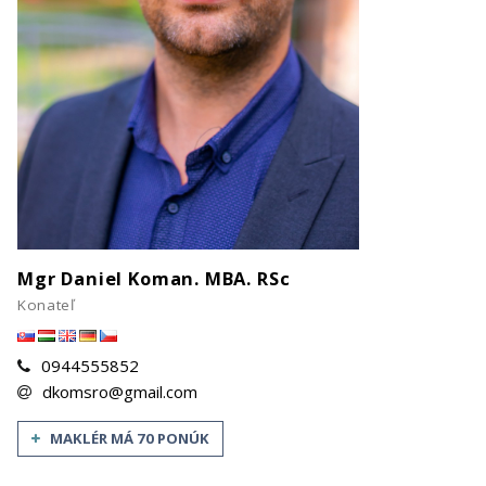
Mgr Daniel Koman. MBA. RSc
Konateľ
0944555852
dkomsro@gmail.com
MAKLÉR MÁ 70 PONÚK