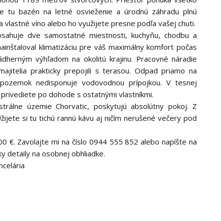
e tu bazén na letné osvieženie a úrodnú záhradu plnú
 vlastné víno alebo ho využijete presne podľa vašej chuti.
sahuje dve samostatné miestnosti, kuchyňu, chodbu a
nainštaloval klimatizáciu pre váš maximálny komfort počas
nádherným výhľadom na okolitú krajinu. Pracovné náradie
ajitelia prakticky prepojili s terasou. Odpad priamo na
 pozemok nedisponuje vodovodnou prípojkou. V tesnej
u privediete po dohode s ostatnými vlastníkmi.
strálne územie Chorvatic, poskytujú absolútny pokoj. Z
jete si tu tichú rannú kávu aj ničím nerušené večery pod
00 €. Zavolajte mi na číslo 0944 555 852 alebo napíšte na
detaily na osobnej obhliadke.
ncelária