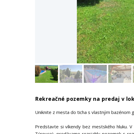
Rekreačné pozemky na predaj v lok
Uniknite z mesta do ticha s vlastným bazénom 
Predstavte si víkendy bez mestského hluku. V 
Túrovce), predávame rozsiahly pozemok s roz