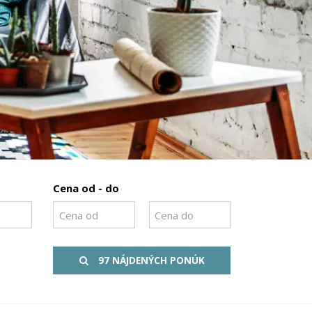
Cena od - do
97 NÁJDENÝCH PONÚK