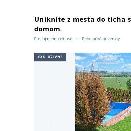
Uniknite z mesta do ticha
domom.
Predaj nehnuteľností
Rekreačné pozemky
EXKLUZÍVNE