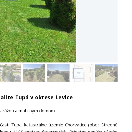
alite Tupá v okrese Levice
garážou a mobilným domom ...
časti Tupa, katastrálne územie Chorvatice (obec Stredné
lohou 1189 metrov štvorcových. Priestor ponúka všetko