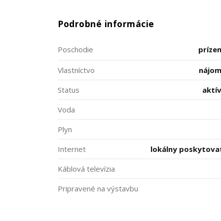
Podrobné informácie
Poschodie
príze
Vlastníctvo
nájo
Status
aktí
Voda
Plyn
Internet
lokálny poskytova
Káblová televízia
Pripravené na výstavbu
schválené v územnom pl