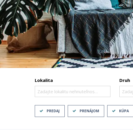
Lokalita
Druh
Zadajte lokalitu nehnuteľnosti ..
Zadaj
PREDAJ
PRENÁJOM
KÚPA