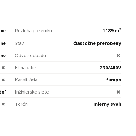
mie
Rozloha pozemku
1189 m²
mné
Stav
čiastočne prerobený
vne
Odvoz odpadu
El. napätie
230/400V
Kanalizácia
žumpa
teľ
Inžinierske siete
Terén
mierny svah
áne