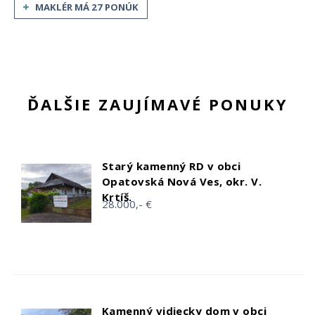
MAKLÉR MÁ 27 PONÚK
ĎALŠIE ZAUJÍMAVÉ PONUKY
Starý kamenný RD v obci
Opatovská Nová Ves, okr. V.
Krtíš.
28.000,- €
Kamenný vidiecky dom v obci