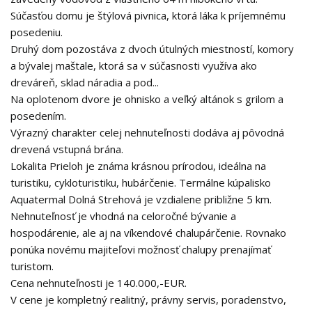
Súčasťou domu je štýlová pivnica, ktorá láka k príjemnému
posedeniu.
Druhý dom pozostáva z dvoch útulných miestností, komory
a bývalej maštale, ktorá sa v súčasnosti využíva ako
dreváreň, sklad náradia a pod...
Na oplotenom dvore je ohnisko a veľký altánok s grilom a
posedením.
Výrazný charakter celej nehnuteľnosti dodáva aj pôvodná
drevená vstupná brána.
Lokalita Prieloh je známa krásnou prírodou, ideálna na
turistiku, cykloturistiku, hubárčenie. Termálne kúpalisko
Aquatermal Dolná Strehová je vzdialene približne 5 km.
Nehnuteľnosť je vhodná na celoročné bývanie a
hospodárenie, ale aj na víkendové chalupárčenie. Rovnako
ponúka novému majiteľovi možnosť chalupy prenajímať
turistom.
Cena nehnuteľnosti je 140.000,-EUR.
V cene je kompletný realitný, právny servis, poradenstvo,