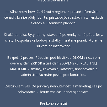
Prečo si vybrať mňa?
Lokálne know-how: Celý život v regióne = presné informácie o
cenách, kvalite pôdy, bonite, prístupových cestách, inžinierskych
sieťach aj územných plánoch.
Široká ponuka: Byty, domy, stavebné pozemky, orná pôda, lesy,
chaty, hospodárske budovy a statky – vrátane ponúk, ktoré nie
sú verejne inzerované.
Bezpečný proces: Pôsobím pod hlavičkou DKOM s.r.o., som
overený člen ZRK SR a tiež člen SLOVENSKEJ REALITNEJ
AKADÉMIE – zmluvy, rokovania, kataster, financovanie a
administratívu mám pevne pod kontrolou.
Zastupujem vás: Od prípravy nehnuteľnosti a marketingu až po
odovzdanie – šetrím váš čas, nervy aj peniaze.
Pre koho som tu?