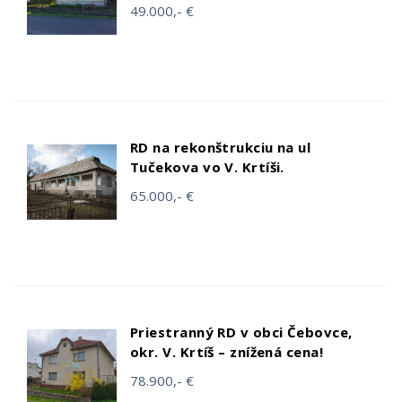
49.000,- €
RD na rekonštrukciu na ul
Tučekova vo V. Krtíši.
65.000,- €
Priestranný RD v obci Čebovce,
okr. V. Krtíš – znížená cena!
78.900,- €