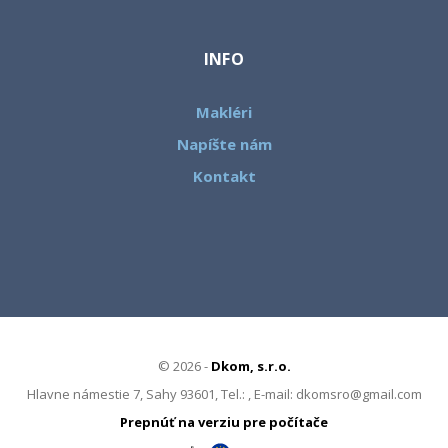
INFO
Makléri
Napíšte nám
Kontakt
© 2026 -
Dkom, s.r.o.
Hlavne námestie 7, Sahy 93601, Tel.: , E-mail: dkomsro@gmail.com
Prepnúť na verziu pre počítače