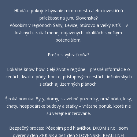
Hľadáte pokojné bývanie mimo mesta alebo investičnú
príležitosť na juhu Slovenska?
Pôsobím v regiónoch Šahy, Levice, Štúrovo a Veľký Krtíš – v
krásnych, zatiaľ menej objavených lokalitách s veľkým
potenciálom.
Prečo si vybrať mňa?
Lokálne know-how: Celý život v regióne = presné informácie o
cenách, kvalite pôdy, bonite, prístupových cestách, inžinierskych
sieťach aj územných plánoch.
Široká ponuka: Byty, domy, stavebné pozemky, orná pôda, lesy,
chaty, hospodárske budovy a statky – vrátane ponúk, ktoré nie
sú verejne inzerované.
Bezpečný proces: Pôsobím pod hlavičkou DKOM s.r.o., som
overený člen ZRK SR a tiež člen SLOVENSKEJ REALITNEJ